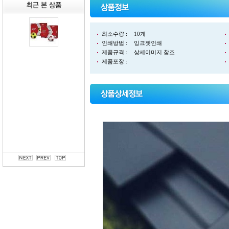
최소수량 :
10개
인쇄방법 :
잉크젯인쇄
제품규격 :
상세이미지 참조
제품포장 :