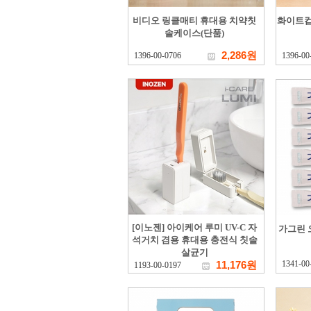
비디오 링클매티 휴대용 치약칫
화이트컵
솔케이스(단품)
2,286원
1396-00-0706
1396-00
[이노젠] 아이케어 루미 UV-C 자
가그린 오
석거치 겸용 휴대용 충전식 칫솔
살균기
11,176원
1341-00
1193-00-0197