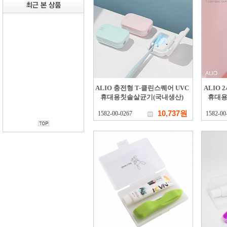
ALIO 충전형 T-클린스퀘어 UVC
ALIO 
휴대용칫솔살균기(국내생산)
휴대용
10,737원
1582-00-0267
1582-00