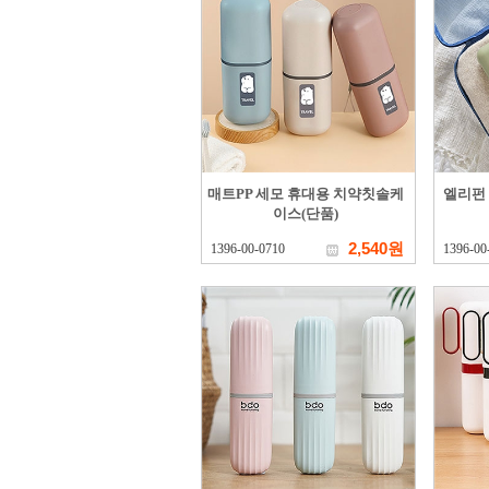
매트PP 세모 휴대용 치약칫솔케
엘리펀
이스(단품)
2,540원
1396-00-0710
1396-00