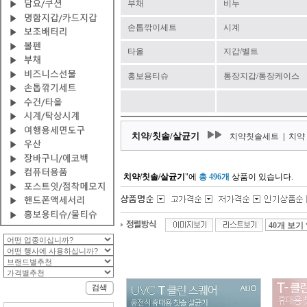
부채
비누
손톱깎이세트
시계
타올
지갑/벨트
홍보용티슈
통장지갑/통장케이스
치약/칫솔/살균기
치약칫솔세트
|
치약
치약/칫솔/살균기
"에
총 496개
상품이 있습니다.