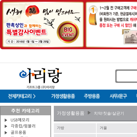
가정생활용품
치약/칫솔/살균기
가방
거울