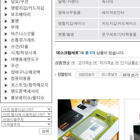
달력/ 카렌다
독서대
원목사무용품
레이져포인터
명함지갑/케이스
카드지갑/카드케이스
붓통/필병
문구세트/기타학용품
데스크탑세트
"에
총 6개
상품이 있습니다.