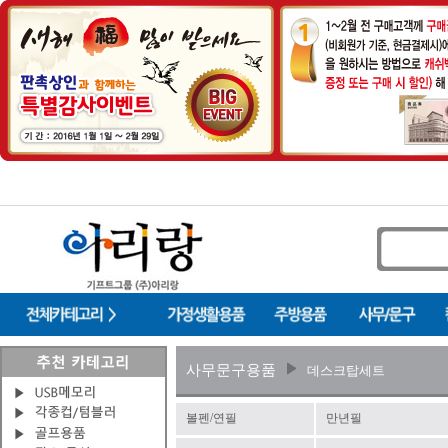
사무문구용품
데스크탑세트
볼펜/연필
만년필