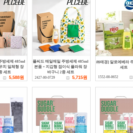
방세제 485ml
플씨드 매일매일 주방세제 485ml
㈜애경] 알로에베라 
파우치 일체형 장
본품 + 지갑형 접이식 플라워 장
세트
종 세트
바구니 2종 세트
5,588원
5,715원
1552-00-0652
2427-00-0729