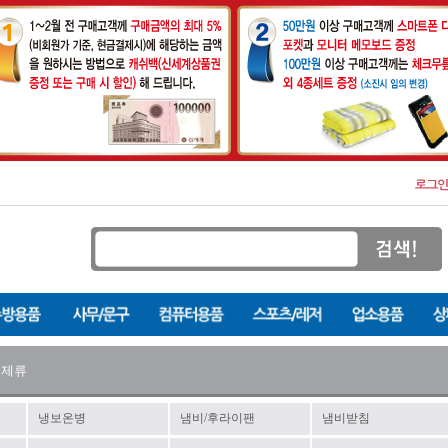
세제류
냉보온병
냄비/후라이팬
냄비받침