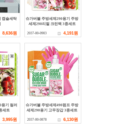
원 캡슐세탁
슈가버블 주방세제290용기 주방
입
세제290리필 크린백 3종세트
8,636원
4,191원
2037-00-0903
0용기 컬러
슈가버블 주방세제490펌프 주방
3종세트
세제290용기 고무장갑 3종세트
3,995원
6,130원
2037-00-0878