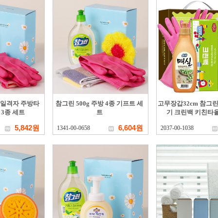
스마일격자 주방타
참그린 500g 주방 4종 기프트 세
고무장갑32cm 참그린
 3종 세트
트
기 크린백 키친타올
5,842원
6,604원
1341-00-0658
2037-00-1038