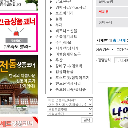
물통/물병
세제류
장바구니
세제류
"에
총 141개