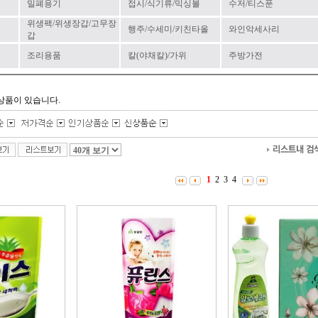
밀폐용기
접시/식기류/믹싱볼
수저/티스푼
위생팩/위생장갑/고무장
행주/수세미/키친타올
와인악세사리
갑
조리용품
칼(야채칼)/가위
주방가전
상품이 있습니다.
1
2
3
4