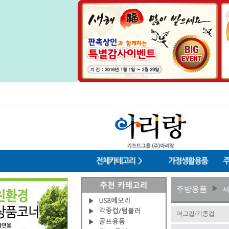
주방용품
머그컵/각종컵