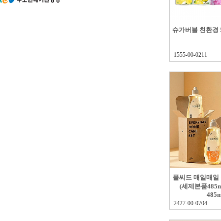
슈가버블 친환경 
1555-00-0211
플씨드 매일매일
(세제본품485
485m
2427-00-0704