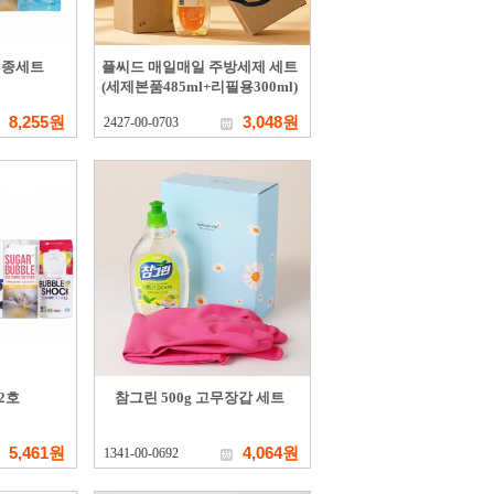
5종세트
플씨드 매일매일 주방세제 세트
(세제본품485ml+리필용300ml)
8,255원
3,048원
2427-00-0703
2호
참그린 500g 고무장갑 세트
5,461원
4,064원
1341-00-0692