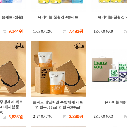
5종세트 (생활)
슈가버블 친환경 4종세트
슈가버블 친환경 
9,144원
7,493원
1555-00-0208
1555-00-0209
 주방세제 세트
플씨드 매일매일 주방세제 세트
슈가버블 4종 
ml+세제본품
(리필용300ml+리필용300ml)
l)
2,260원
3,835원
2427-00-0705
2510-00-0003