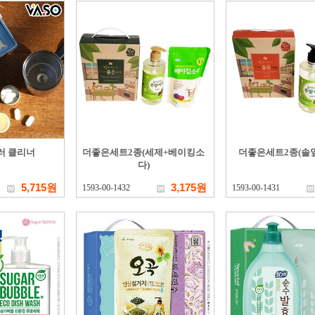
블러 클리너
더좋은세트2종(세제+베이킹소
더좋은세트2종(솔잎
다)
5,715원
3,175원
1593-00-1432
1593-00-1431