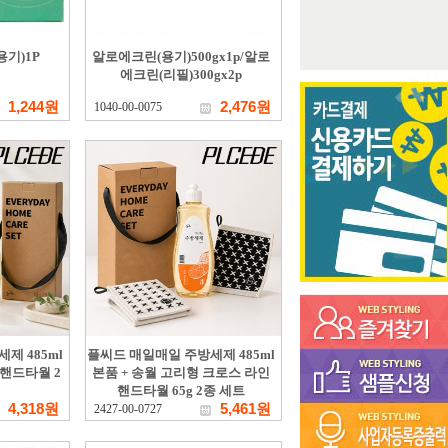
기)1P
알로에크린(용기)500gx1p/알로
에크린(리필)300gx2p
1,244원
2,476원
1040-00-0075
제 485ml
플씨드 매일매일 주방세제 485ml
 핸드타월 2
본품 + 송월 고리형 크로스 라인
핸드타월 65g 2종 세트
4,318원
5,461원
2427-00-0727