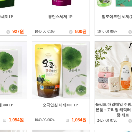
세제1P
퓨린스세제 1P
알로에크린 세제(용
927원
800원
1040-00-0109
1040-00-0097
플씨드 매일매일 주방세
00 1P
오곡안심 세제300 1P
본품 + 고리형 캐릭터
종 세트
1,054원
1,054원
1040-00-0024
2427-00-0726