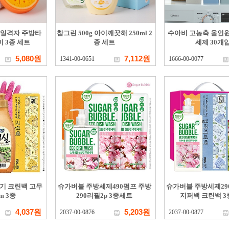
스마일격자 주방타
참그린 500g 아이깨끗해 250ml 2
수아비 고농축 올인
미 3종 세트
종 세트
세제 30개
5,080원
7,112원
1341-00-0651
1666-00-0077
기 크린백 고무
슈가버블 주방세제490펌프 주방
슈가버블 주방세제29
m 3종
290리필2p 3종세트
지퍼백 크린백 
4,037원
5,203원
2037-00-0876
2037-00-0877