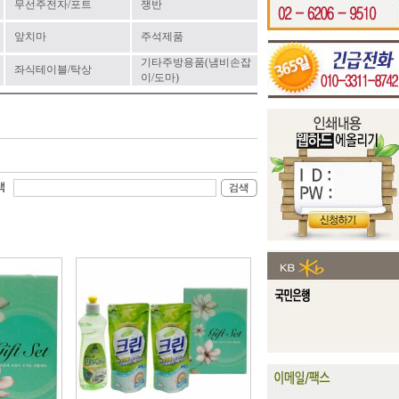
무선주전자/포트
쟁반
앞치마
주석제품
기타주방용품(냄비손잡
좌식테이블/탁상
이/도마)