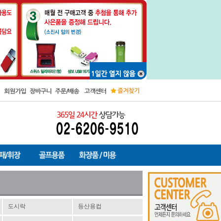
도시락
등산용컵