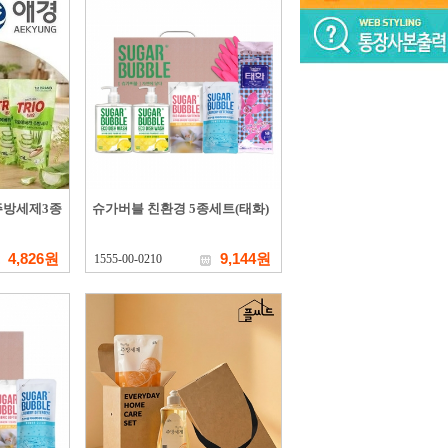
주방세제3종
슈가버블 친환경 5종세트(태화)
4,826원
9,144원
1555-00-0210