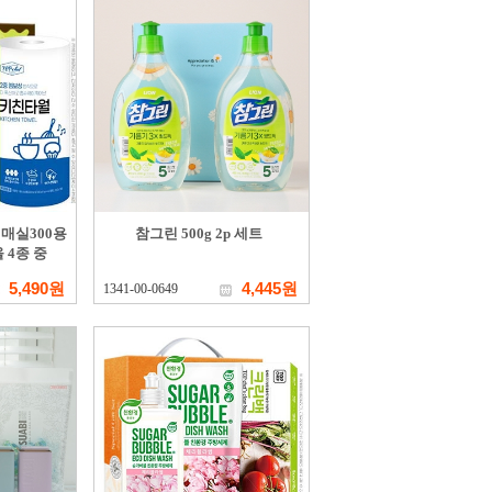
매실300용
참그린 500g 2p 세트
 4종 중
5,490원
4,445원
1341-00-0649