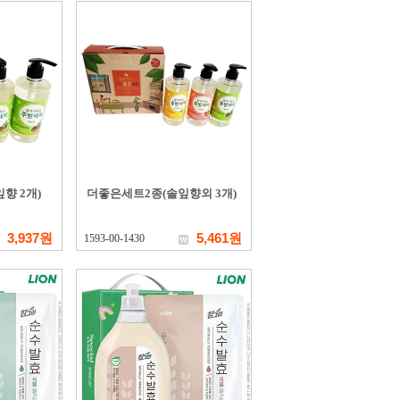
향 2개)
더좋은세트2종(솔잎향외 3개)
3,937원
5,461원
1593-00-1430