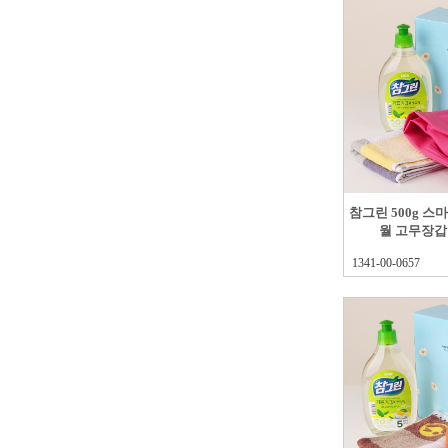
참그린 500g 
월 고무장갑
1341-00-0657