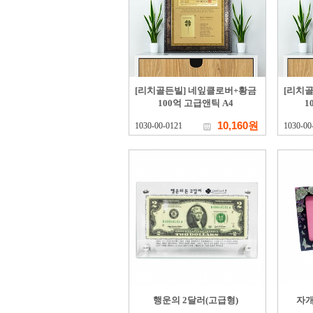
[리치골든빌] 네잎클로버+황금
[리치
100억 고급앤틱 A4
1
10,160원
1030-00-0121
1030-00
행운의 2달러(고급형)
자개