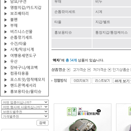
부채
비누
손톱깎이세트
시계
타올
지갑/벨트
홍보용티슈
통장지갑/통장케이스
액자
"에
총 54개
상품이 있습니다.