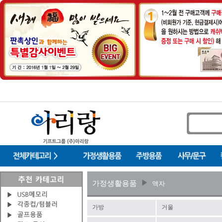
가정생활용품
액자
가방
거울