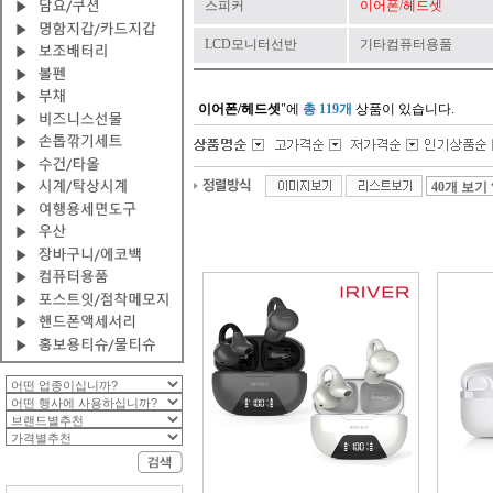
스피커
이어폰/헤드셋
LCD모니터선반
기타컴퓨터용품
이어폰/헤드셋
"에
총 119개
상품이 있습니다.