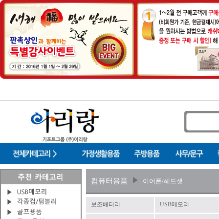
컴퓨터용품
이어폰/헤드셋
보조배터리
USB메모리