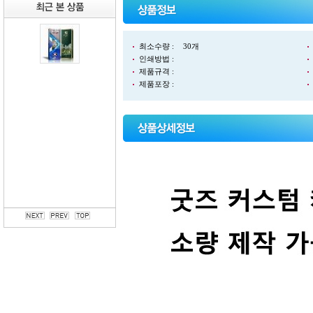
최소수량 :
30개
인쇄방법 :
제품규격 :
제품포장 :