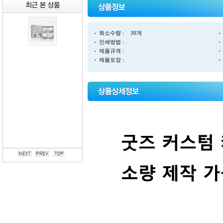
최소수량 :
30개
인쇄방법 :
제품규격 :
제품포장 :